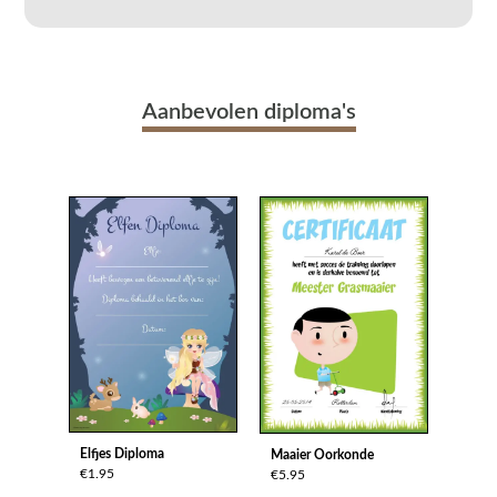
Aanbevolen diploma's
Elfjes Diploma
Maaier Oorkonde
€1.95
€5.95